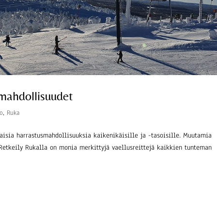
mahdollisuudet
to
,
Ruka
isia harrastusmahdollisuuksia kaikenikäisille ja -tasoisille. Muutamia
Retkeily Rukalla on monia merkittyjä vaellusreittejä kaikkien tunteman