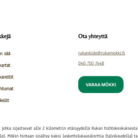
kkejä
Ota yhteyttä
rukankide@rukamokki.fi
n sää
040 750 7448
kartat
kareitit
VARAA MÖKKI
htumat
kelit
, jotka sijaitsevat alle 2 kilometrin etäisyydellä Rukan hiihtokeskukse
le). Mökin hintaan sisältyy kaksi laskettelukausikorttia (talvikaudella) 